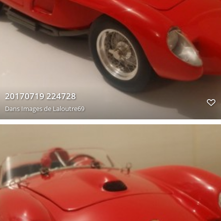
20170719 224728
Dans
Images de Laloutre69