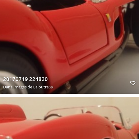
20170719 224820
Dans
Images de Laloutre69