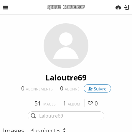
Laloutre69
0
0
Suivre
ABONNEMENTS
ABONNÉ
51
1
0
IMAGES
ALBUM
Images
Plus récentes