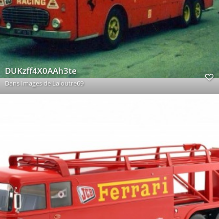
DUKzff4X0AAh3te
Dans
Images de Laloutre69