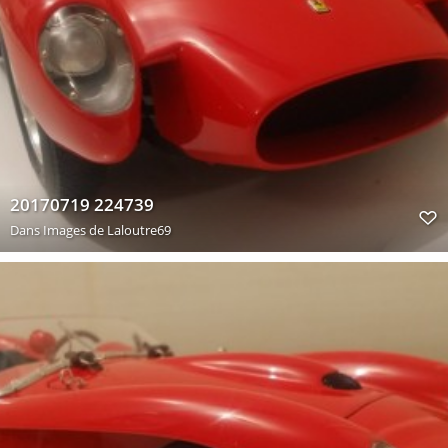
20170719 224739
Dans
Images de Laloutre69