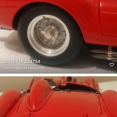
20170719 224754
Dans
Images de Laloutre69