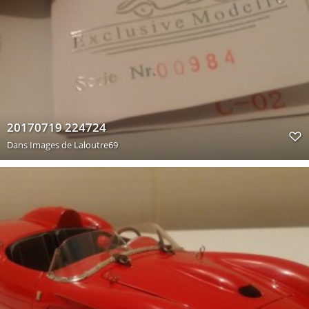
20170719 224724
Dans
Images de Laloutre69