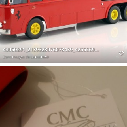
43950291_2139328976078439_4255569286115885056_n
Dans
Images de Laloutre69