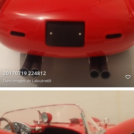
20170719 224812
Dans
Images de Laloutre69