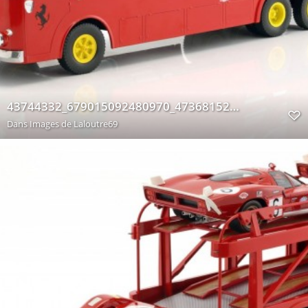
43744332_679015092480970_4736815269211537408_n
Dans
Images de Laloutre69