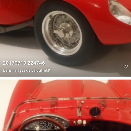
20170719 224746
Dans
Images de Laloutre69