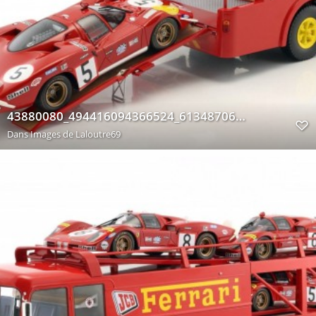
43880080_494416094366524_6134870683617853440_n
Dans
Images de Laloutre69