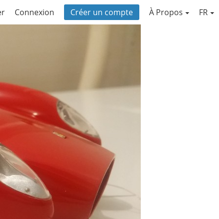
er
Connexion
Créer un compte
À Propos
FR