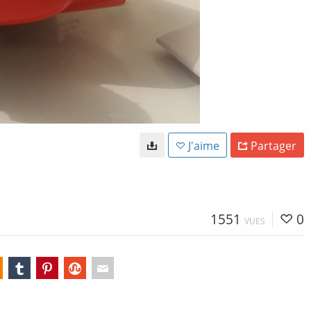
J'aime
Partager
1551
0
VUES