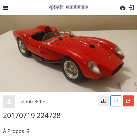
Laloutre69
20170719 224728
À Propos