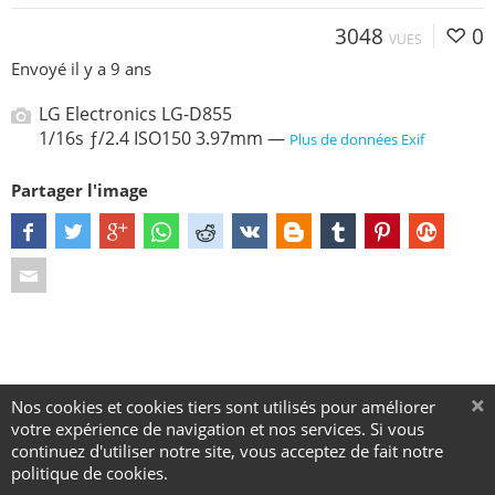
3048
0
VUES
Envoyé
il y a 9 ans
LG Electronics LG-D855
1/16s ƒ/2.4 ISO150 3.97mm —
Plus de données Exif
Partager l'image
Nos cookies et cookies tiers sont utilisés pour améliorer
votre expérience de navigation et nos services. Si vous
continuez d'utiliser notre site, vous acceptez de fait notre
politique de cookies.