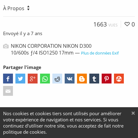
À Propos
1663
0
VUES
Envoyé
il y a 7 ans
NIKON CORPORATION NIKON D300
10/600s ƒ/4 ISO1250 17mm —
Plus de données Exif
Partager l'image
Nos cookies et cookies tiers sont utilisés pour améliorer
votre expérience de navigation et nos services. Si vous
continuez d'utiliser notre site, vous acceptez de fait notre
politique de cookies.