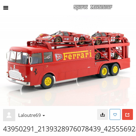
Laloutre69
43950291_2139328976078439_42555692