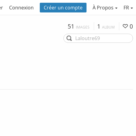
er
Connexion
Créer un compte
À Propos
FR
51
1
0
IMAGES
ALBUM