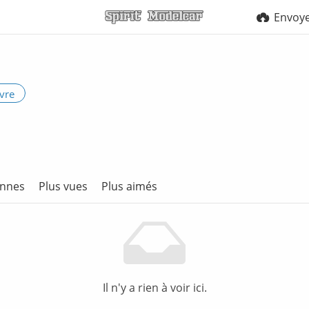
Envoy
vre
ennes
Plus vues
Plus aimés
Il n'y a rien à voir ici.