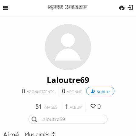
Laloutre69
0
0
Suivre
ABONNEMENTS
ABONNÉ
51
1
0
IMAGES
ALBUM
Aimé
Plus aimés