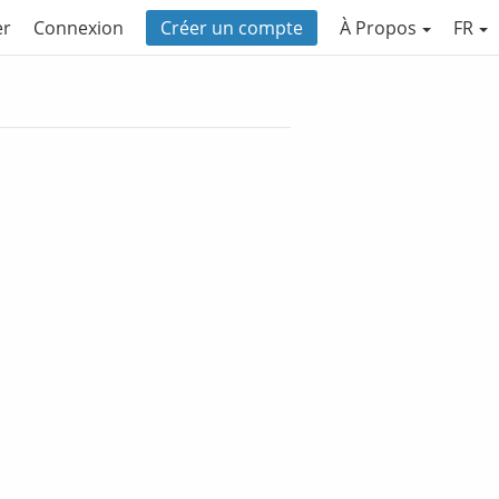
er
Connexion
Créer un compte
À Propos
FR