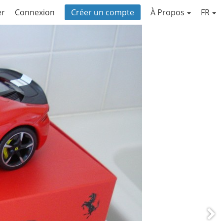
er
Connexion
Créer un compte
À Propos
FR