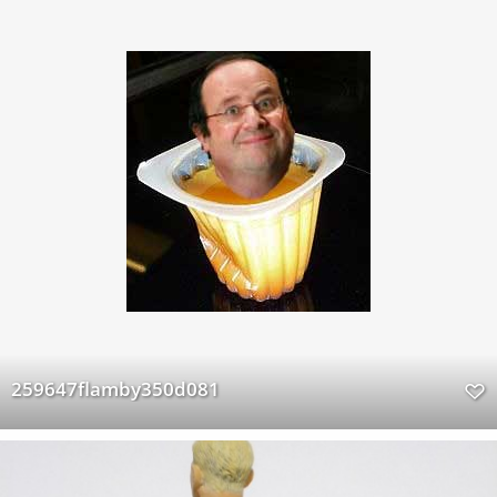
259647flamby350d081