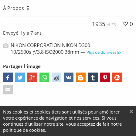
À Propos
1935
0
VUES
Envoyé
il y a 7 ans
NIKON CORPORATION NIKON D300
10/2500s ƒ/3.8 ISO2000 38mm —
Plus de données Exif
Partager l'image
Nos cookies et cookies tiers sont utilisés pour améliorer
votre expérience de navigation et nos services. Si vous
continuez d'utiliser notre site, vous acceptez de fait notre
politique de cookies.