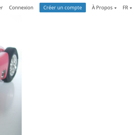
er
Connexion
Créer un compte
À Propos
FR