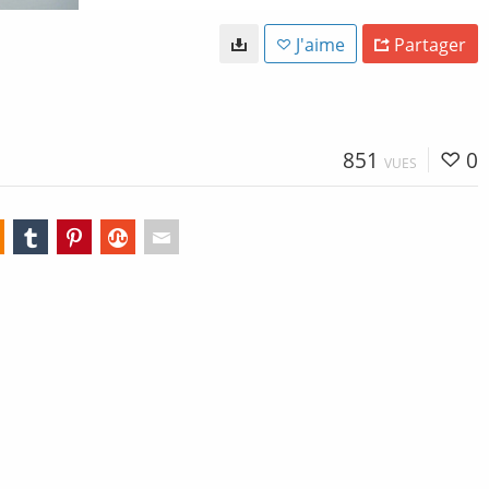
J'aime
Partager
851
0
VUES