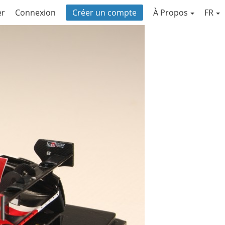
er
Connexion
Créer un compte
À Propos
FR