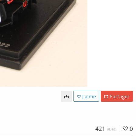
J'aime
Partager
421
0
VUES