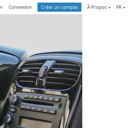
er
Connexion
Créer un compte
À Propos
FR