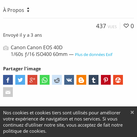
À Propos
437
0
VUES
Envoyé
il y a 3 ans
Canon Canon EOS 40D
1/60s ƒ/16 ISO400 60mm —
Plus de données Exif
Partager l'image
Nos cookies et cookies tiers sont utilisés pour améliorer
votre expérience de navigation et nos services. Si vous
continuez d'utiliser notre site, vous acceptez de fait notre
politique de cookies.