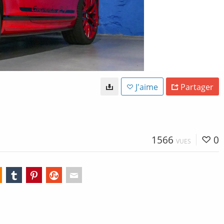
J'aime
Partager
1566
0
VUES