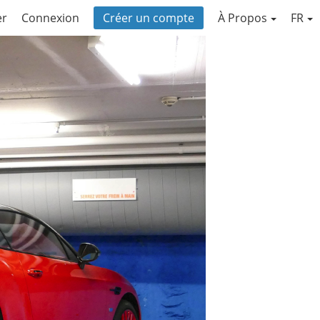
er
Connexion
Créer un compte
À Propos
FR